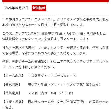
2026年07月23日
新着情報
ＦＣ磐田ジュニアユースＡＰＥＸは、クリエイティブな選手の育成と地元
地域の誇りとなるチームを目指して日々活動しています。
この度、クラブでは
2027
年度新中学
1
年生（現小学
6
年生）を対象とした
体験練習会
（セレクション）を９月より再スタートします！
可能性を追求する選手、より高いクオリティを追求する選手、何事も自律
できる選手、を常にウエルカムの姿勢でお待ちしています。
是非、実際のチームの雰囲気や、ジュニア年代からステップアップしたト
レーニングを体験しに来てください。
【チーム名称】
ＦＣ磐田ジュニアユースＡＰＥＸ
【募集対象】 現小学６年生（２０２７年３月小学校卒業予定者）
【募集定員】
２２
名（内ゴールキーパー
2
名）
【加盟・所属】 日本サッカー協会（クラブ申請認可済）、静岡県サッカ
ー協会、