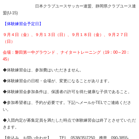
日本クラブユースサッカー連盟、静岡県クラブユース連
盟
(U-15)
【体験練習会予定日】
９月４日（金）、９月１３日（日）、９月１８日（金）、９月２７日
（日）
会場：磐田第一中グラウンド
、ナイタートレーニング（19
：00
～20
：
45
）
◆
体験練習会は、参加費はいただきません。
◆体験練習会の日程・会場が、変更になることがあります。
◆体験練習会参加条件は、保護者の許可を得た健康な子供であること。
◆
参加希望者は、予約が必要です。下記へメールか
TEL
でご連絡くださ
い。
◆
入団内定が募集定員を満たした時点で体験練習会は終了とさせていただ
きます。
【申込み、お問い合わせ】
TEL
0538(35)7250
携帯
090-3855-