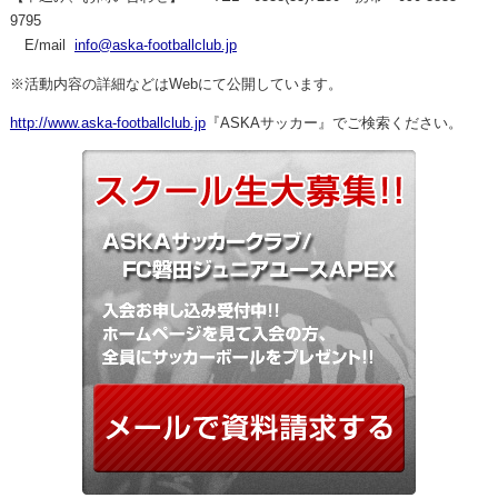
9795
E/mail
info@aska-footballclub.jp
※活動内容の詳細などは
Web
にて公開しています。
http://www.aska-footballclub.jp
『
ASKA
サッカー』でご検索ください。
メールで資料請求する