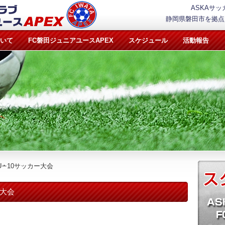
ASKAサッ
静岡県磐田市を拠点
ついて
FC磐田ジュニアユースAPEX
スケジュール
活動報告
∸10サッカー大会
ー大会