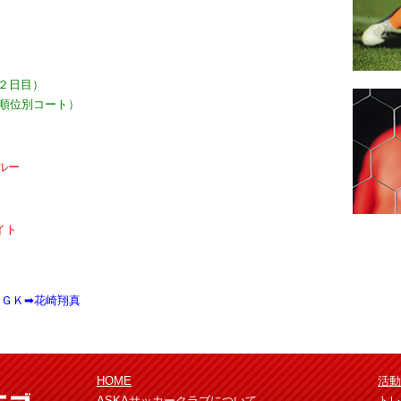
活動報告
(２日目）
順位別コート）
ブルー
オリジナ
イト
ＧＫ➡花崎翔真
HOME
活動
ASKAサッカークラブについて
トレ