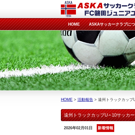
HOME
ASKAサッカークラブに
HOME
活動報告
遠州トラックカップU
遠州トラックカップU∸10サッカ
2026年02月01日
新着情報