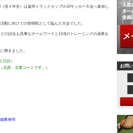
0（現４年生）は遠州トラックカップU-10サッカー大会へ参加し
事業活動に向けての前哨戦として臨んだ大会でした。
て、どの試合も見事なチームワークと日頃のトレーニングの成果を
勝に輝きました。
メール
(１日目）
お問
（北西・北東コートです。）
メール
大城果寿羽