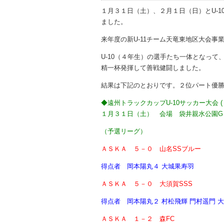
１月３１日（土）、２月１日（日）とU-1
ました。
来年度の新U-11チーム天竜東地区大会
U-10（４年生）の選手たち一体となっ
精一杯発揮して善戦健闘しました。
結果は下記のとおりです。２位パート優
◆遠州トラックカップU-10サッカー大会 
１月３１日（土） 会場 袋井親水公園G
（予選リーグ）
ＡＳＫＡ ５－０ 山名SSブルー
得点者 岡本陽丸４ 大城果寿羽
ＡＳＫＡ ５－０ 大須賀SSS
得点者 岡本陽丸２ 村松飛輝 門村遥門 
ＡＳＫＡ １－２ 森FC