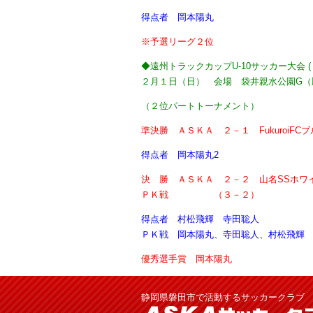
得点者 岡本陽丸
※予選リーグ２位
◆
遠州トラックカップU-10サッカー大会 
２月１日（日） 会場 袋井親水公園G（
（２位パートトーナメント）
準決勝 ＡＳＫＡ ２－１ FukuroiFC
得点者 岡本陽丸2
決 勝 ＡＳＫＡ ２－２ 山名SSホワ
ＰＫ戦 （３－２）
得点者 村松飛輝 寺田聡人
ＰＫ戦 岡本陽丸、寺田聡人、村松飛輝 
優秀選手賞 岡本陽丸
静岡県磐田市で活動するサッカークラブ